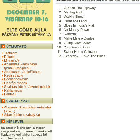
1
Out On The Highway
2
My Jug And I
3
Walkin' Blues
4
Promised Land
5
Blues In Hoss's Flat
6
No Money Down
7
Roberta
8
Make Mine A Double
9
Going Down Slow
10
You Gonna Suffer
11
Sweet Home Chicago
Tartalom
12
Everyday I Have The Blues
Rólunk
Mi van itt?
Az áruház kialakítása,
termékkategóriák
Árutípusok, árujelölések
Regisztráció
Bevásárlókosár
Fizetési módok
Szállítási idő és átvételi módok
Reklamáció
Fontos!
Általános Szerződési Feltételek
(ÁSZF)
Adatvédelmi szabályzat
Ha szeretnél értesülni a frissen
megjelent vagy újonnan beérkezett
kiadványokról, akkor iratkozz fel
napi hírlevelünkre!