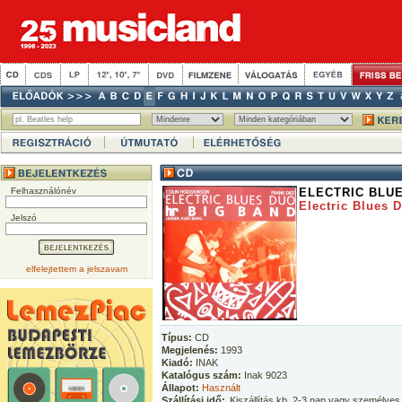
Felhasználónév
ELECTRIC BLUE
Electric Blues 
Jelszó
elfelejtettem a jelszavam
Típus:
CD
Megjelenés:
1993
Kiadó:
INAK
Katalógus szám:
Inak 9023
Állapot:
Használt
Szállítási idő:
Kiszállítás kb. 2-3 nap vagy személyes