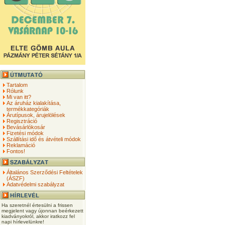
Tartalom
Rólunk
Mi van itt?
Az áruház kialakítása,
termékkategóriák
Árutípusok, árujelölések
Regisztráció
Bevásárlókosár
Fizetési módok
Szállítási idő és átvételi módok
Reklamáció
Fontos!
Általános Szerződési Feltételek
(ÁSZF)
Adatvédelmi szabályzat
Ha szeretnél értesülni a frissen
megjelent vagy újonnan beérkezett
kiadványokról, akkor iratkozz fel
napi hírlevelünkre!