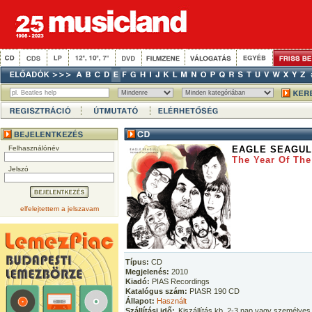
Felhasználónév
EAGLE SEAGUL
The Year Of Th
Jelszó
elfelejtettem a jelszavam
Típus:
CD
Megjelenés:
2010
Kiadó:
PIAS Recordings
Katalógus szám:
PIASR 190 CD
Állapot:
Használt
Szállítási idő:
Kiszállítás kb. 2-3 nap vagy személyes