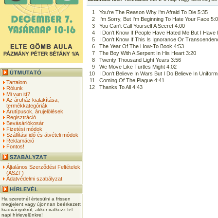
1
You're The Reason Why I'm Afraid To Die 5:35
2
I'm Sorry, But I'm Beginning To Hate Your Face 5:
3
You Can't Call Yourself A Secret 4:00
4
I Don't Know If People Have Hated Me But I Have
5
I Don't Know If This Is Ignorance Or Transcenden
6
The Year Of The How-To Book 4:53
7
The Boy With A Serpent In His Heart 3:20
8
Twenty Thousand Light Years 3:56
9
We Move Like Turtles Might 4:02
10
I Don't Believe In Wars But I Do Believe In Unifor
11
Coming Of The Plague 4:41
Tartalom
12
Thanks To All 4:43
Rólunk
Mi van itt?
Az áruház kialakítása,
termékkategóriák
Árutípusok, árujelölések
Regisztráció
Bevásárlókosár
Fizetési módok
Szállítási idő és átvételi módok
Reklamáció
Fontos!
Általános Szerződési Feltételek
(ÁSZF)
Adatvédelmi szabályzat
Ha szeretnél értesülni a frissen
megjelent vagy újonnan beérkezett
kiadványokról, akkor iratkozz fel
napi hírlevelünkre!