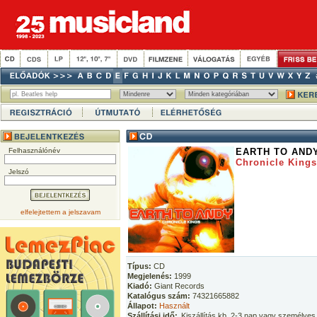
Felhasználónév
EARTH TO AND
Chronicle Kings
Jelszó
elfelejtettem a jelszavam
Típus:
CD
Megjelenés:
1999
Kiadó:
Giant Records
Katalógus szám:
74321665882
Állapot:
Használt
Szállítási idő:
Kiszállítás kb. 2-3 nap vagy személyes