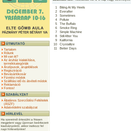
1
Biting At My Heels
2
Everafter
3
Sometimes
4
Pollute
5
The Buffalo
6
Smoke Ring
7
Simple Machine
8
Still After You
9
Kalifornia
10
Crystallize
11
Better Days
Tartalom
Rólunk
Mi van itt?
Az áruház kialakítása,
termékkategóriák
Árutípusok, árujelölések
Regisztráció
Bevásárlókosár
Fizetési módok
Szállítási idő és átvételi módok
Reklamáció
Fontos!
Általános Szerződési Feltételek
(ÁSZF)
Adatvédelmi szabályzat
Ha szeretnél értesülni a frissen
megjelent vagy újonnan beérkezett
kiadványokról, akkor iratkozz fel
napi hírlevelünkre!