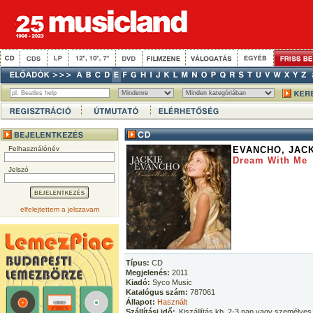
Felhasználónév
EVANCHO, JAC
Dream With Me
Jelszó
elfelejtettem a jelszavam
Típus:
CD
Megjelenés:
2011
Kiadó:
Syco Music
Katalógus szám:
787061
Állapot:
Használt
Szállítási idő:
Kiszállítás kb. 2-3 nap vagy személyes