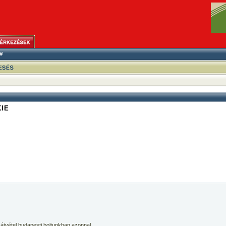
KIE
 átvétel budapesti boltunkban azonnal