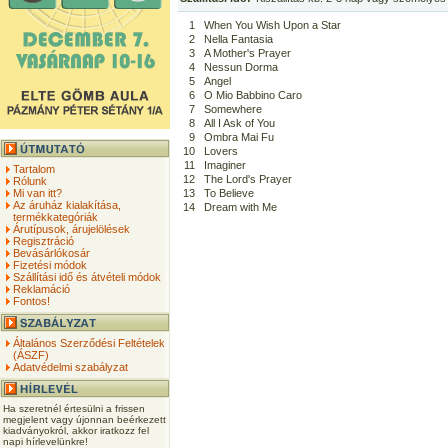
1
When You Wish Upon a Star
2
Nella Fantasia
3
A Mother's Prayer
4
Nessun Dorma
5
Angel
6
O Mio Babbino Caro
7
Somewhere
8
All I Ask of You
9
Ombra Mai Fu
10
Lovers
11
Imaginer
Tartalom
12
The Lord's Prayer
Rólunk
Mi van itt?
13
To Believe
Az áruház kialakítása,
14
Dream with Me
termékkategóriák
Árutípusok, árujelölések
Regisztráció
Bevásárlókosár
Fizetési módok
Szállítási idő és átvételi módok
Reklamáció
Fontos!
Általános Szerződési Feltételek
(ÁSZF)
Adatvédelmi szabályzat
Ha szeretnél értesülni a frissen
megjelent vagy újonnan beérkezett
kiadványokról, akkor iratkozz fel
napi hírlevelünkre!