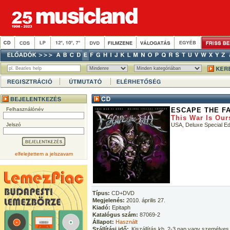
Felhasználónév
ESCAPE THE F
This War Is Our
Jelszó
USA, Deluxe Special Edi
elfelejtettem a jelszavam
Típus:
CD+DVD
Megjelenés:
2010. április 27.
Kiadó:
Epitaph
Katalógus szám:
87069-2
Állapot:
Használt
Szállítási idő:
Kiszállítás kb. 2-3 nap vagy személyes