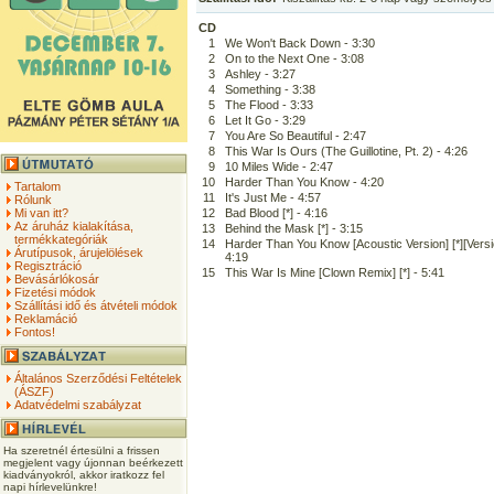
CD
1
We Won't Back Down - 3:30
2
On to the Next One - 3:08
3
Ashley - 3:27
4
Something - 3:38
5
The Flood - 3:33
6
Let It Go - 3:29
7
You Are So Beautiful - 2:47
8
This War Is Ours (The Guillotine, Pt. 2) - 4:26
9
10 Miles Wide - 2:47
10
Harder Than You Know - 4:20
Tartalom
11
It's Just Me - 4:57
Rólunk
Mi van itt?
12
Bad Blood [*] - 4:16
Az áruház kialakítása,
13
Behind the Mask [*] - 3:15
termékkategóriák
14
Harder Than You Know [Acoustic Version] [*][Versi
Árutípusok, árujelölések
4:19
Regisztráció
15
This War Is Mine [Clown Remix] [*] - 5:41
Bevásárlókosár
Fizetési módok
Szállítási idő és átvételi módok
Reklamáció
Fontos!
Általános Szerződési Feltételek
(ÁSZF)
Adatvédelmi szabályzat
Ha szeretnél értesülni a frissen
megjelent vagy újonnan beérkezett
kiadványokról, akkor iratkozz fel
napi hírlevelünkre!