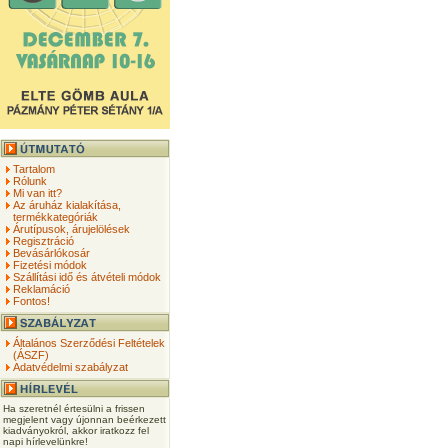
Tartalom
Rólunk
Mi van itt?
Az áruház kialakítása,
termékkategóriák
Árutípusok, árujelölések
Regisztráció
Bevásárlókosár
Fizetési módok
Szállítási idő és átvételi módok
Reklamáció
Fontos!
Általános Szerződési Feltételek
(ÁSZF)
Adatvédelmi szabályzat
Ha szeretnél értesülni a frissen
megjelent vagy újonnan beérkezett
kiadványokról, akkor iratkozz fel
napi hírlevelünkre!