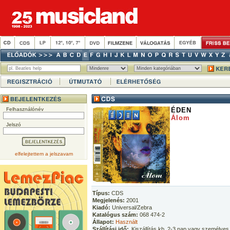
Felhasználónév
ÉDEN
Álom
Jelszó
elfelejtettem a jelszavam
Típus:
CDS
Megjelenés:
2001
Kiadó:
Universal/Zebra
Katalógus szám:
068 474-2
Állapot:
Használt
Szállítási idő:
Kiszállítás kb. 2-3 nap vagy személyes