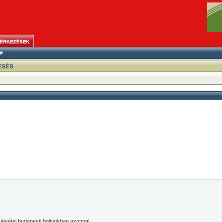
 átvétel budapesti boltunkban azonnal