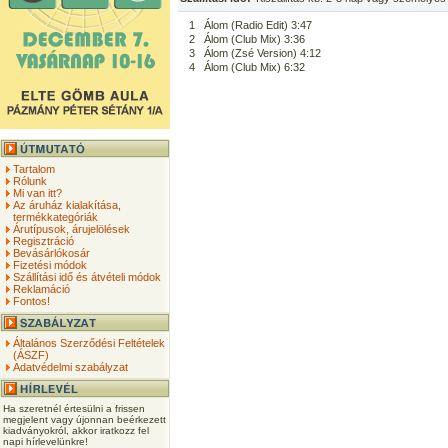
1
Álom (Radio Edit) 3:47
2
Álom (Club Mix) 3:36
3
Álom (Zsé Version) 4:12
4
Álom (Club Mix) 6:32
Tartalom
Rólunk
Mi van itt?
Az áruház kialakítása,
termékkategóriák
Árutípusok, árujelölések
Regisztráció
Bevásárlókosár
Fizetési módok
Szállítási idő és átvételi módok
Reklamáció
Fontos!
Általános Szerződési Feltételek
(ÁSZF)
Adatvédelmi szabályzat
Ha szeretnél értesülni a frissen
megjelent vagy újonnan beérkezett
kiadványokról, akkor iratkozz fel
napi hírlevelünkre!