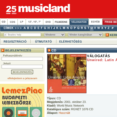
Felhasználónév
VÁLOGATÁS
Unwired: Latin 
Jelszó
elfelejtettem a jelszavam
Típus:
CD
Megjelenés:
2001. október 23.
Kiadó:
World Music Network
Katalógus szám:
RGNET 1076 CD
Állapot:
Használt