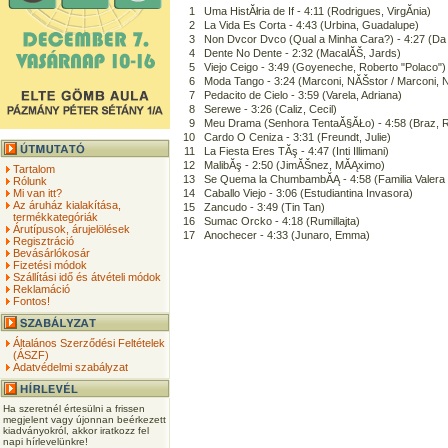
1
Uma HistĂłria de If - 4:11 (Rodrigues, VirgĂ­nia)
2
La Vida Es Corta - 4:43 (Urbina, Guadalupe)
3
Non Dvcor Dvco (Qual a Minha Cara?) - 4:27 (Da 
4
Dente No Dente - 2:32 (MacalĂŠ, Jards)
5
Viejo Ceigo - 3:49 (Goyeneche, Roberto "Polaco")
6
Moda Tango - 3:24 (Marconi, NĂŠstor / Marconi, 
7
Pedacito de Cielo - 3:59 (Varela, Adriana)
8
Serewe - 3:26 (Caliz, Cecil)
9
Meu Drama (Senhora TentaĂ§ĂŁo) - 4:58 (Braz, 
10
Cardo O Ceniza - 3:31 (Freundt, Julie)
11
La Fiesta Eres TĂş - 4:47 (Inti Illimani)
12
MalibĂş - 2:50 (JimĂŠnez, MĂĄximo)
Tartalom
13
Se Quema la ChumbambĂĄ - 4:58 (Familia Valera
Rólunk
Mi van itt?
14
Caballo Viejo - 3:06 (Estudiantina Invasora)
Az áruház kialakítása,
15
Zancudo - 3:49 (Tin Tan)
termékkategóriák
16
Sumac Orcko - 4:18 (Rumillajta)
Árutípusok, árujelölések
17
Anochecer - 4:33 (Junaro, Emma)
Regisztráció
Bevásárlókosár
Fizetési módok
Szállítási idő és átvételi módok
Reklamáció
Fontos!
Általános Szerződési Feltételek
(ÁSZF)
Adatvédelmi szabályzat
Ha szeretnél értesülni a frissen
megjelent vagy újonnan beérkezett
kiadványokról, akkor iratkozz fel
napi hírlevelünkre!