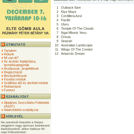
1
Outback 6am
2
Kiye Maye
3
Cordillera Azul
4
Pacific
5
Uluru
6
Temple Of The Clouds
7
Ngai Mburis Yesu
8
Orixas
9
Sinarah
10
Australian Landscape
11
Wings Of The Condor
Tartalom
12
Antarctic Dream
Rólunk
Mi van itt?
Az áruház kialakítása,
termékkategóriák
Árutípusok, árujelölések
Regisztráció
Bevásárlókosár
Fizetési módok
Szállítási idő és átvételi módok
Reklamáció
Fontos!
Általános Szerződési Feltételek
(ÁSZF)
Adatvédelmi szabályzat
Ha szeretnél értesülni a frissen
megjelent vagy újonnan beérkezett
kiadványokról, akkor iratkozz fel
napi hírlevelünkre!