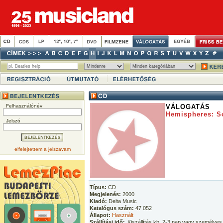
Felhasználónév
VÁLOGATÁS
Hemispheres: S
Jelszó
elfelejtettem a jelszavam
Típus:
CD
Megjelenés:
2000
Kiadó:
Delta Music
Katalógus szám:
47 052
Állapot:
Használt
Szállítási idő:
Kiszállítás kb. 2-3 nap vagy személyes