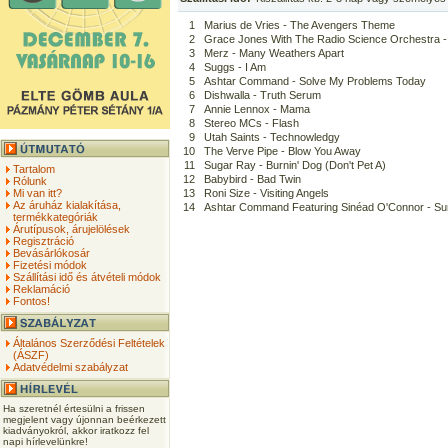
1
Marius de Vries - The Avengers Theme
2
Grace Jones With The Radio Science Orchestra -
3
Merz - Many Weathers Apart
4
Suggs - I Am
5
Ashtar Command - Solve My Problems Today
6
Dishwalla - Truth Serum
7
Annie Lennox - Mama
8
Stereo MCs - Flash
9
Utah Saints - Technowledgy
10
The Verve Pipe - Blow You Away
11
Sugar Ray - Burnin' Dog (Don't Pet A)
Tartalom
12
Babybird - Bad Twin
Rólunk
Mi van itt?
13
Roni Size - Visiting Angels
Az áruház kialakítása,
14
Ashtar Command Featuring Sinéad O'Connor - S
termékkategóriák
Árutípusok, árujelölések
Regisztráció
Bevásárlókosár
Fizetési módok
Szállítási idő és átvételi módok
Reklamáció
Fontos!
Általános Szerződési Feltételek
(ÁSZF)
Adatvédelmi szabályzat
Ha szeretnél értesülni a frissen
megjelent vagy újonnan beérkezett
kiadványokról, akkor iratkozz fel
napi hírlevelünkre!