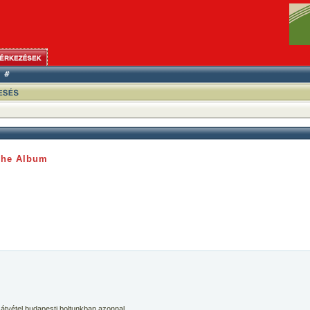
The Album
 átvétel budapesti boltunkban azonnal