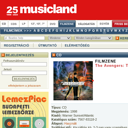
Felhasználónév
FILMZENE
The Avengers: 
Jelszó
elfelejtettem a jelszavam
Típus:
CD
Megjelenés:
1998
Kiadó:
Warner Sunset/Atlantic
Katalógus szám:
7567-83118-2
Állapot:
Használt
Szállítási idő:
Kiszállítás kb. 2-3 nap vagy személyes