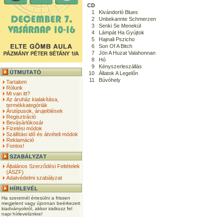
CD
1
Kivándorló Blues
2
Unbekannte Schmerzen
3
Senki Se Menekül
4
Lámpát Ha Gyújtok
5
Hajnali Pszicho
6
Son Of A Bitch
7
Jön A Huzat Valahonnan
8
Hó
9
Kényszerleszállás
10
Állatok A Legelőn
11
Búvóhely
Tartalom
Rólunk
Mi van itt?
Az áruház kialakítása,
termékkategóriák
Árutípusok, árujelölések
Regisztráció
Bevásárlókosár
Fizetési módok
Szállítási idő és átvételi módok
Reklamáció
Fontos!
Általános Szerződési Feltételek
(ÁSZF)
Adatvédelmi szabályzat
Ha szeretnél értesülni a frissen
megjelent vagy újonnan beérkezett
kiadványokról, akkor iratkozz fel
napi hírlevelünkre!