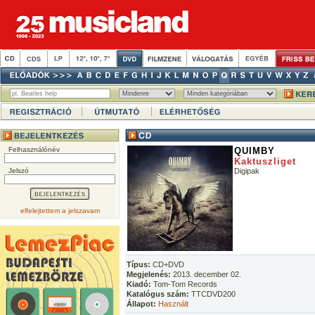
Felhasználónév
QUIMBY
Kaktuszliget
Jelszó
Digipak
elfelejtettem a jelszavam
Típus:
CD+DVD
Megjelenés:
2013. december 02.
Kiadó:
Tom-Tom Records
Katalógus szám:
TTCDVD200
Állapot:
Használt