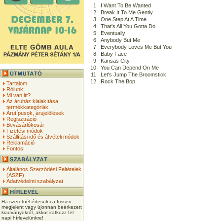
1
I Want To Be Wanted
2
Break It To Me Gently
3
One Step At A Time
4
That's All You Gotta Do
5
Eventually
6
Anybody But Me
7
Everybody Loves Me But You
8
Baby Face
9
Kansas City
10
You Can Depend On Me
11
Let's Jump The Broomstick
12
Rock The Bop
Tartalom
Rólunk
Mi van itt?
Az áruház kialakítása,
termékkategóriák
Árutípusok, árujelölések
Regisztráció
Bevásárlókosár
Fizetési módok
Szállítási idő és átvételi módok
Reklamáció
Fontos!
Általános Szerződési Feltételek
(ÁSZF)
Adatvédelmi szabályzat
Ha szeretnél értesülni a frissen
megjelent vagy újonnan beérkezett
kiadványokról, akkor iratkozz fel
napi hírlevelünkre!