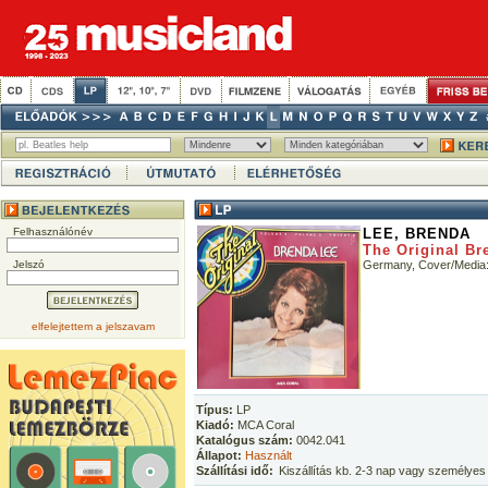
Felhasználónév
LEE, BRENDA
The Original Br
Jelszó
Germany, Cover/Media
elfelejtettem a jelszavam
Típus:
LP
Kiadó:
MCA Coral
Katalógus szám:
0042.041
Állapot:
Használt
Szállítási idő:
Kiszállítás kb. 2-3 nap vagy személyes