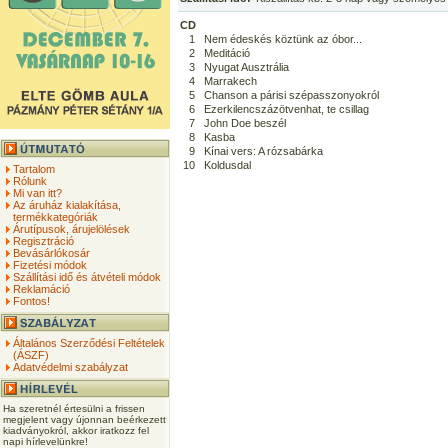
CD
1
Nem édeskés köztünk az óbor...
2
Meditáció
3
Nyugat Ausztrália
4
Marrakech
5
Chanson a párisi szépasszonyokról
6
Ezerkilencszázötvenhat, te csillag
7
John Doe beszél
8
Kasba
9
Kínai vers: A rózsabárka
10
Koldusdal
Tartalom
Rólunk
Mi van itt?
Az áruház kialakítása,
termékkategóriák
Árutípusok, árujelölések
Regisztráció
Bevásárlókosár
Fizetési módok
Szállítási idő és átvételi módok
Reklamáció
Fontos!
Általános Szerződési Feltételek
(ÁSZF)
Adatvédelmi szabályzat
Ha szeretnél értesülni a frissen
megjelent vagy újonnan beérkezett
kiadványokról, akkor iratkozz fel
napi hírlevelünkre!