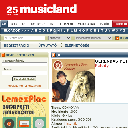
Felhasználónév
GERENDÁS PÉ
Faludy
Jelszó
elfelejtettem a jelszavam
Típus:
CD+KÖNYV
Megjelenés:
2006
Kiadó:
Gryllus
Katalógus szám:
GCD 054
Állapot:
Használt
Szállítási idő:
Kiszállítás kb. 2-3 nap vagy személyes