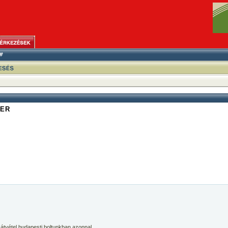
TER
 átvétel budapesti boltunkban azonnal