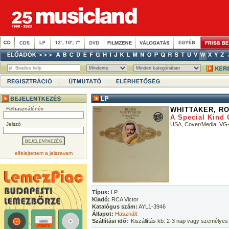
Felhasználónév
WHITTAKER, R
A Special Kind 
Jelszó
USA, Cover/Media: VG
elfelejtettem a jelszavam
Típus:
LP
Kiadó:
RCA Victor
Katalógus szám:
AYL1-3946
Állapot:
Használt
Szállítási idő:
Kiszállítás kb. 2-3 nap vagy személyes