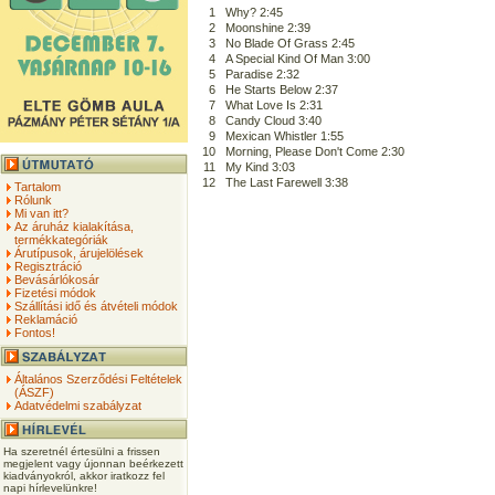
1
Why? 2:45
2
Moonshine 2:39
3
No Blade Of Grass 2:45
4
A Special Kind Of Man 3:00
5
Paradise 2:32
6
He Starts Below 2:37
7
What Love Is 2:31
8
Candy Cloud 3:40
9
Mexican Whistler 1:55
10
Morning, Please Don't Come 2:30
11
My Kind 3:03
12
The Last Farewell 3:38
Tartalom
Rólunk
Mi van itt?
Az áruház kialakítása,
termékkategóriák
Árutípusok, árujelölések
Regisztráció
Bevásárlókosár
Fizetési módok
Szállítási idő és átvételi módok
Reklamáció
Fontos!
Általános Szerződési Feltételek
(ÁSZF)
Adatvédelmi szabályzat
Ha szeretnél értesülni a frissen
megjelent vagy újonnan beérkezett
kiadványokról, akkor iratkozz fel
napi hírlevelünkre!