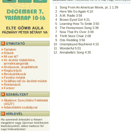
1
Song From An American Movie, pt. 1 1:39
2
Here We Go Again 4:10
3
A.M. Radio 3:56
4
Brown Eyed Girl 4:21
5
Learning How To Smile 3:50
6
The Honeymoon Song 3:38
7
Now That It's Over 3:49
8
Thrift Store Chair 2:08
9
Otis Redding 3:56
10
Unemployed Boyfriend 4:15
11
Wonderful 5:01
Tartalom
12
Annabella's Song 4:35
Rólunk
Mi van itt?
Az áruház kialakítása,
termékkategóriák
Árutípusok, árujelölések
Regisztráció
Bevásárlókosár
Fizetési módok
Szállítási idő és átvételi módok
Reklamáció
Fontos!
Általános Szerződési Feltételek
(ÁSZF)
Adatvédelmi szabályzat
Ha szeretnél értesülni a frissen
megjelent vagy újonnan beérkezett
kiadványokról, akkor iratkozz fel
napi hírlevelünkre!