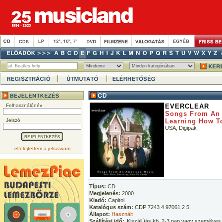
Felhasználónév
EVERCLEAR
Songs From An 
Jelszó
Learning How T
USA, Digipak
elfelejtettem a jelszavam
Típus:
CD
Megjelenés:
2000
Kiadó:
Capitol
Katalógus szám:
CDP 7243 4 97061 2 5
Állapot:
Használt
Szállítási idő:
Kiszállítás kb. 2-3 nap vagy személyes