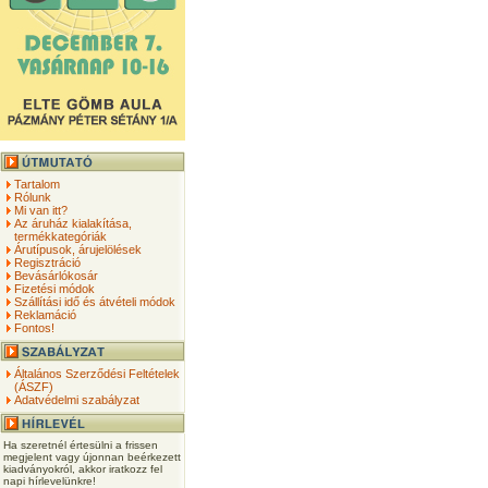
Tartalom
Rólunk
Mi van itt?
Az áruház kialakítása,
termékkategóriák
Árutípusok, árujelölések
Regisztráció
Bevásárlókosár
Fizetési módok
Szállítási idő és átvételi módok
Reklamáció
Fontos!
Általános Szerződési Feltételek
(ÁSZF)
Adatvédelmi szabályzat
Ha szeretnél értesülni a frissen
megjelent vagy újonnan beérkezett
kiadványokról, akkor iratkozz fel
napi hírlevelünkre!