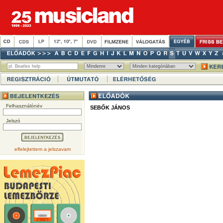
Felhasználónév
SEBŐK JÁNOS
Jelszó
elfelejtettem a jelszavam