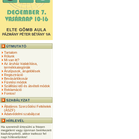
Tartalom
Rólunk
Mi van itt?
Az áruház kialakítása,
termékkategóriák
Árutípusok, árujelölések
Regisztráció
Bevásárlókosár
Fizetési módok
Szállítási idő és átvételi módok
Reklamáció
Fontos!
Általános Szerződési Feltételek
(ÁSZF)
Adatvédelmi szabályzat
Ha szeretnél értesülni a frissen
megjelent vagy újonnan beérkezett
kiadványokról, akkor iratkozz fel
napi hírlevelünkre!