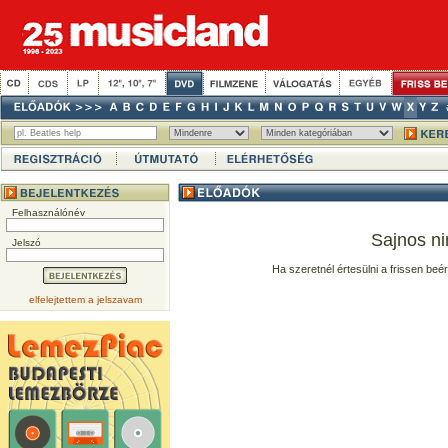
Felhasználónév
Sajnos ni
Jelszó
Ha szeretnél értesülni a frissen beé
elfelejtettem a jelszavam