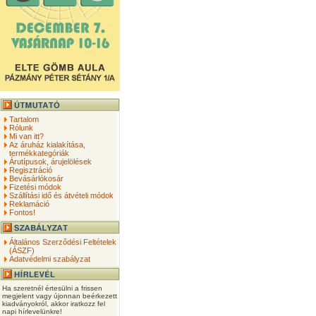
Tartalom
Rólunk
Mi van itt?
Az áruház kialakítása,
termékkategóriák
Árutípusok, árujelölések
Regisztráció
Bevásárlókosár
Fizetési módok
Szállítási idő és átvételi módok
Reklamáció
Fontos!
Általános Szerződési Feltételek
(ÁSZF)
Adatvédelmi szabályzat
Ha szeretnél értesülni a frissen
megjelent vagy újonnan beérkezett
kiadványokról, akkor iratkozz fel
napi hírlevelünkre!