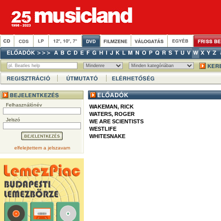
Felhasználónév
WAKEMAN, RICK
WATERS, ROGER
Jelszó
WE ARE SCIENTISTS
WESTLIFE
WHITESNAKE
elfelejtettem a jelszavam