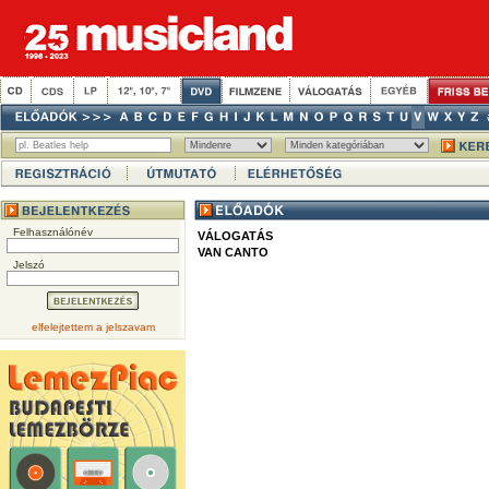
Felhasználónév
VÁLOGATÁS
VAN CANTO
Jelszó
elfelejtettem a jelszavam