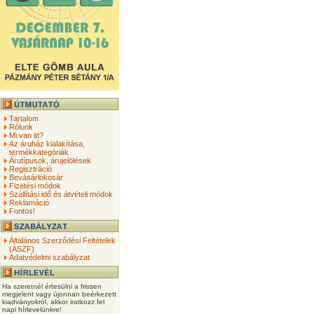
Tartalom
Rólunk
Mi van itt?
Az áruház kialakítása,
termékkategóriák
Árutípusok, árujelölések
Regisztráció
Bevásárlókosár
Fizetési módok
Szállítási idő és átvételi módok
Reklamáció
Fontos!
Általános Szerződési Feltételek
(ÁSZF)
Adatvédelmi szabályzat
Ha szeretnél értesülni a frissen
megjelent vagy újonnan beérkezett
kiadványokról, akkor iratkozz fel
napi hírlevelünkre!