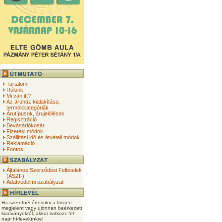
Tartalom
Rólunk
Mi van itt?
Az áruház kialakítása,
termékkategóriák
Árutípusok, árujelölések
Regisztráció
Bevásárlókosár
Fizetési módok
Szállítási idő és átvételi módok
Reklamáció
Fontos!
Általános Szerződési Feltételek
(ÁSZF)
Adatvédelmi szabályzat
Ha szeretnél értesülni a frissen
megjelent vagy újonnan beérkezett
kiadványokról, akkor iratkozz fel
napi hírlevelünkre!