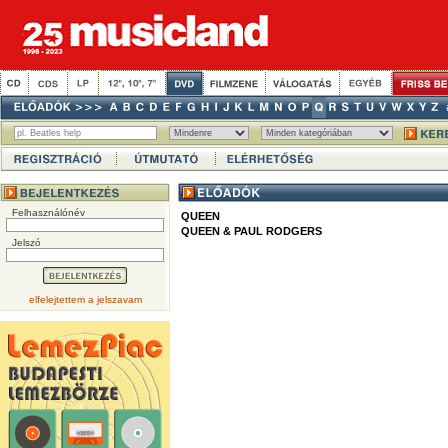
Felhasználónév
QUEEN
QUEEN & PAUL RODGERS
Jelszó
elfelejtettem a jelszavam