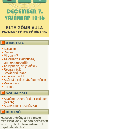
Tartalom
Rólunk
Mi van itt?
Az áruház kialakítása,
termékkategóriák
Árutípusok, árujelölések
Regisztráció
Bevásárlókosár
Fizetési módok
Szállítási idő és átvételi módok
Reklamáció
Fontos!
Általános Szerződési Feltételek
(ÁSZF)
Adatvédelmi szabályzat
Ha szeretnél értesülni a frissen
megjelent vagy újonnan beérkezett
kiadványokról, akkor iratkozz fel
napi hírlevelünkre!