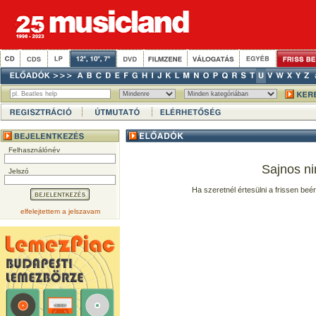
Felhasználónév
Sajnos ni
Jelszó
Ha szeretnél értesülni a frissen beé
elfelejtettem a jelszavam