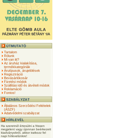
Tartalom
Rólunk
Mi van itt?
Az áruház kialakítása,
termékkategóriák
Árutípusok, árujelölések
Regisztráció
Bevásárlókosár
Fizetési módok
Szállítási idő és átvételi módok
Reklamáció
Fontos!
Általános Szerződési Feltételek
(ÁSZF)
Adatvédelmi szabályzat
Ha szeretnél értesülni a frissen
megjelent vagy újonnan beérkezett
kiadványokról, akkor iratkozz fel
napi hírlevelünkre!