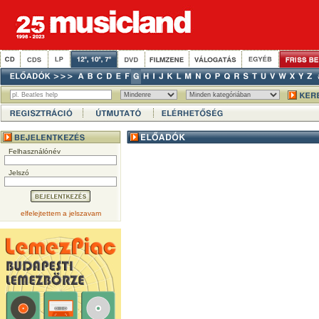
Felhasználónév
Jelszó
elfelejtettem a jelszavam