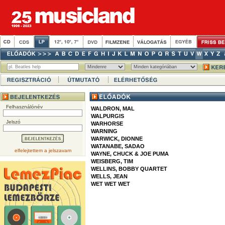
Felhasználónév
WALDRON, MAL
WALPURGIS
Jelszó
WARHORSE
WARNING
WARWICK, DIONNE
WATANABE, SADAO
elfelejtettem a jelszavam
WAYNE, CHUCK & JOE PUMA
WEISBERG, TIM
WELLINS, BOBBY QUARTET
WELLS, JEAN
WET WET WET