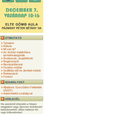
Tartalom
Rólunk
Mi van itt?
Az áruház kialakítása,
termékkategóriák
Árutípusok, árujelölések
Regisztráció
Bevásárlókosár
Fizetési módok
Szállítási idő és átvételi módok
Reklamáció
Fontos!
Általános Szerződési Feltételek
(ÁSZF)
Adatvédelmi szabályzat
Ha szeretnél értesülni a frissen
megjelent vagy újonnan beérkezett
kiadványokról, akkor iratkozz fel
napi hírlevelünkre!