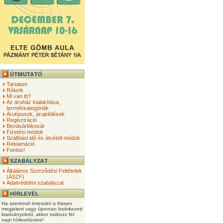
Tartalom
Rólunk
Mi van itt?
Az áruház kialakítása,
termékkategóriák
Árutípusok, árujelölések
Regisztráció
Bevásárlókosár
Fizetési módok
Szállítási idő és átvételi módok
Reklamáció
Fontos!
Általános Szerződési Feltételek
(ÁSZF)
Adatvédelmi szabályzat
Ha szeretnél értesülni a frissen
megjelent vagy újonnan beérkezett
kiadványokról, akkor iratkozz fel
napi hírlevelünkre!