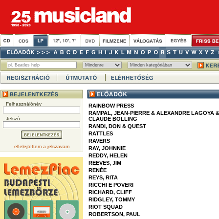
Felhasználónév
RAINBOW PRESS
RAMPAL, JEAN-PIERRE & ALEXANDRE LAGOYA 
Jelszó
CLAUDE BOLLING
RANDI, DON & QUEST
RATTLES
RAVERS
elfelejtettem a jelszavam
RAY, JOHNNIE
REDDY, HELEN
REEVES, JIM
RENÉE
REYS, RITA
RICCHI E POVERI
RICHARD, CLIFF
RIDGLEY, TOMMY
RIOT SQUAD
ROBERTSON, PAUL