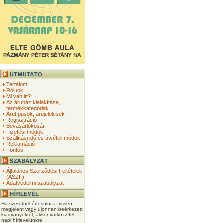
Tartalom
Rólunk
Mi van itt?
Az áruház kialakítása,
termékkategóriák
Árutípusok, árujelölések
Regisztráció
Bevásárlókosár
Fizetési módok
Szállítási idő és átvételi módok
Reklamáció
Fontos!
Általános Szerződési Feltételek
(ÁSZF)
Adatvédelmi szabályzat
Ha szeretnél értesülni a frissen
megjelent vagy újonnan beérkezett
kiadványokról, akkor iratkozz fel
napi hírlevelünkre!