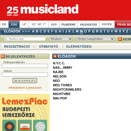
Felhasználónév
N.Y.C.C.
NAIL, JIMMY
Jelszó
NAJEE
NELSON
NEO
NEO TONES
elfelejtettem a jelszavam
NIGHTCRAWLERS
NIGHTVIBE
NIKI POP