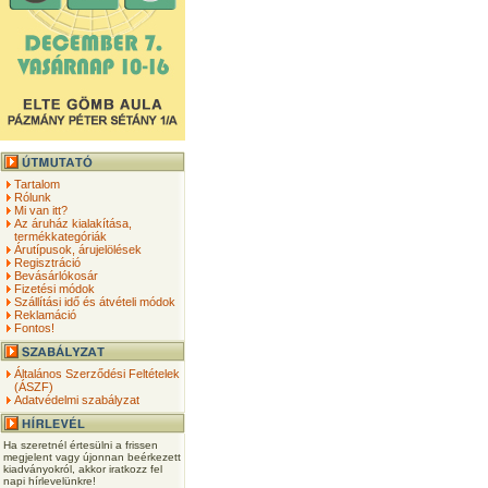
Tartalom
Rólunk
Mi van itt?
Az áruház kialakítása,
termékkategóriák
Árutípusok, árujelölések
Regisztráció
Bevásárlókosár
Fizetési módok
Szállítási idő és átvételi módok
Reklamáció
Fontos!
Általános Szerződési Feltételek
(ÁSZF)
Adatvédelmi szabályzat
Ha szeretnél értesülni a frissen
megjelent vagy újonnan beérkezett
kiadványokról, akkor iratkozz fel
napi hírlevelünkre!