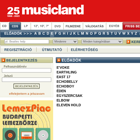
Felhasználónév
E'VOKE
EARTHLING
Jelszó
EAST 17
ECHOBELLY
ECHOBOY
ÉDEN
elfelejtettem a jelszavam
EGYSZERCSAK
ELBOW
ELEVEN HOLD