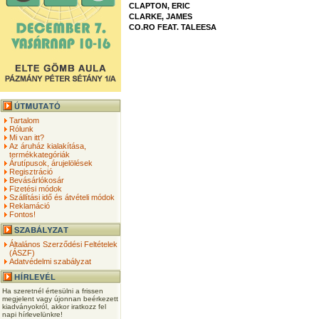
CLAPTON, ERIC
CLARKE, JAMES
CO.RO FEAT. TALEESA
Tartalom
Rólunk
Mi van itt?
Az áruház kialakítása,
termékkategóriák
Árutípusok, árujelölések
Regisztráció
Bevásárlókosár
Fizetési módok
Szállítási idő és átvételi módok
Reklamáció
Fontos!
Általános Szerződési Feltételek
(ÁSZF)
Adatvédelmi szabályzat
Ha szeretnél értesülni a frissen
megjelent vagy újonnan beérkezett
kiadványokról, akkor iratkozz fel
napi hírlevelünkre!