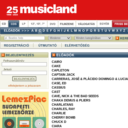
Felhasználónév
CAIRO
CAKE
Jelszó
CAPLETON
CAPTAIN JACK
CARRERAS, JOSÉ & PLÁCIDO DOMINGO & LUCI
CASE, ED
elfelejtettem a jelszavam
CASSIUS
CAST
CAVE, NICK & THE BAD SEEDS
CHAKA DEMUS & PLIERS
CHARLATANS
CHARLES, RAY
CHARLIE
CHERRY BOMB
CHUCK D
CIARA