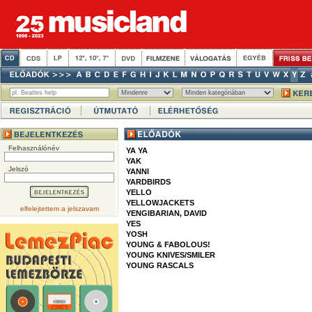
Felhasználónév
YA YA
YAK
Jelszó
YANNI
YARDBIRDS
YELLO
YELLOWJACKETS
elfelejtettem a jelszavam
YENGIBARIAN, DAVID
YES
YOSH
YOUNG & FABOLOUS!
YOUNG KNIVES/SMILER
YOUNG RASCALS