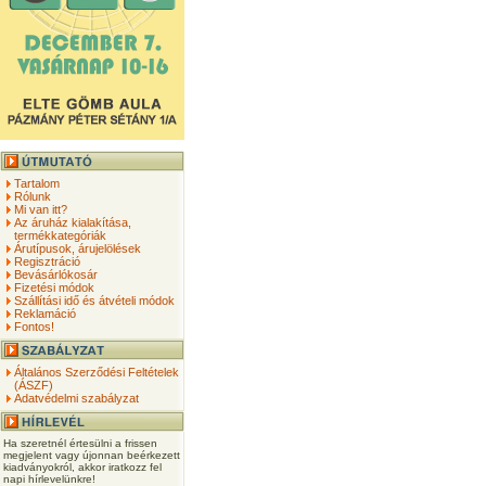
Tartalom
Rólunk
Mi van itt?
Az áruház kialakítása,
termékkategóriák
Árutípusok, árujelölések
Regisztráció
Bevásárlókosár
Fizetési módok
Szállítási idő és átvételi módok
Reklamáció
Fontos!
Általános Szerződési Feltételek
(ÁSZF)
Adatvédelmi szabályzat
Ha szeretnél értesülni a frissen
megjelent vagy újonnan beérkezett
kiadványokról, akkor iratkozz fel
napi hírlevelünkre!