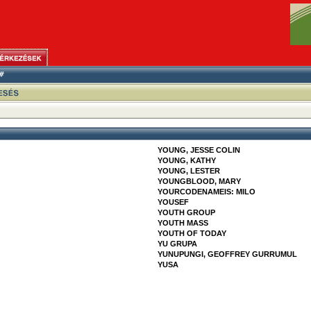
YOUNG, JESSE COLIN
YOUNG, KATHY
YOUNG, LESTER
YOUNGBLOOD, MARY
YOURCODENAMEIS: MILO
YOUSEF
YOUTH GROUP
YOUTH MASS
YOUTH OF TODAY
YU GRUPA
YUNUPUNGI, GEOFFREY GURRUMUL
YUSA