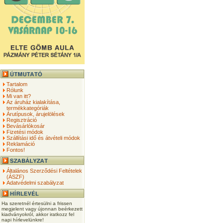
Tartalom
Rólunk
Mi van itt?
Az áruház kialakítása,
termékkategóriák
Árutípusok, árujelölések
Regisztráció
Bevásárlókosár
Fizetési módok
Szállítási idő és átvételi módok
Reklamáció
Fontos!
Általános Szerződési Feltételek
(ÁSZF)
Adatvédelmi szabályzat
Ha szeretnél értesülni a frissen
megjelent vagy újonnan beérkezett
kiadványokról, akkor iratkozz fel
napi hírlevelünkre!