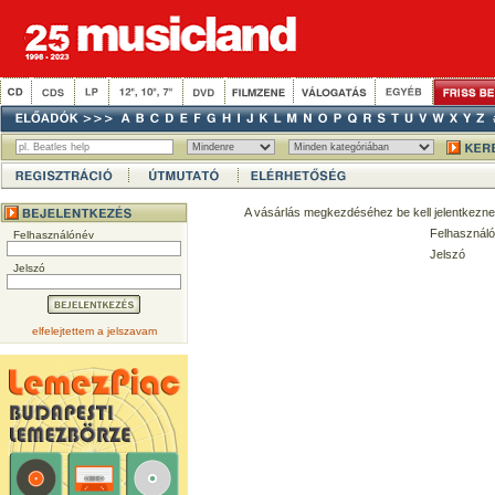
A vásárlás megkezdéséhez be kell jelentkezne
Felhasználó
Felhasználónév
Jelszó
Jelszó
elfelejtettem a jelszavam