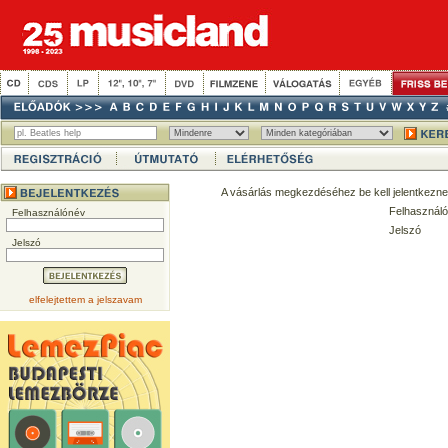
A vásárlás megkezdéséhez be kell jelentkezne
Felhasználó
Felhasználónév
Jelszó
Jelszó
elfelejtettem a jelszavam