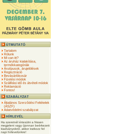
Tartalom
Rólunk
Mi van itt?
Az áruház kialakítása,
termékkategóriák
Árutípusok, árujelölések
Regisztráció
Bevásárlókosár
Fizetési módok
Szállítási idő és átvételi módok
Reklamáció
Fontos!
Általános Szerződési Feltételek
(ÁSZF)
Adatvédelmi szabályzat
Ha szeretnél értesülni a frissen
megjelent vagy újonnan beérkezett
kiadványokról, akkor iratkozz fel
napi hírlevelünkre!