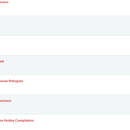
assics
sed
osovar Refugees
orrison
Time Hobby Compilation