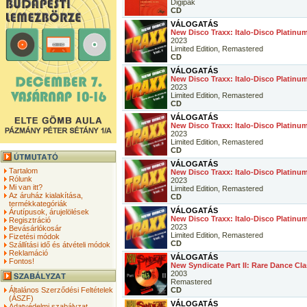
Digipak
CD
VÁLOGATÁS
New Disco Traxx: Italo-Disco Platinum
2023
Limited Edition, Remastered
CD
VÁLOGATÁS
New Disco Traxx: Italo-Disco Platinum
2023
Limited Edition, Remastered
CD
VÁLOGATÁS
New Disco Traxx: Italo-Disco Platinum
2023
Limited Edition, Remastered
CD
VÁLOGATÁS
Tartalom
New Disco Traxx: Italo-Disco Platinum
Rólunk
2023
Mi van itt?
Limited Edition, Remastered
Az áruház kialakítása,
CD
termékkategóriák
VÁLOGATÁS
Árutípusok, árujelölések
New Disco Traxx: Italo-Disco Platinum
Regisztráció
2023
Bevásárlókosár
Limited Edition, Remastered
Fizetési módok
CD
Szállítási idő és átvételi módok
Reklamáció
VÁLOGATÁS
Fontos!
New Syndicate Part II: Rare Dance Cla
2003
Remastered
Általános Szerződési Feltételek
CD
(ÁSZF)
VÁLOGATÁS
Adatvédelmi szabályzat