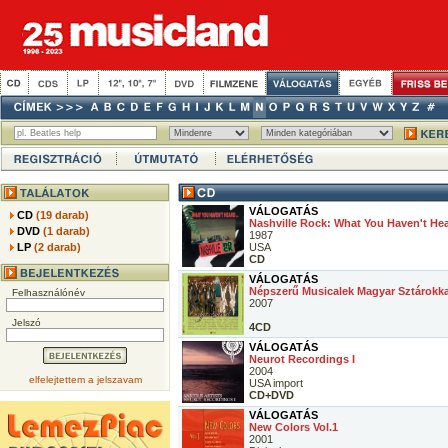
VÁLOGATÁS
CD
(19 darab)
Nashville Rock: What You Haven't Hea
DVD
(1 darab)
1987
LP
(2 darab)
USA
CD
VÁLOGATÁS
Népszerű Musicalek Magyar Sztárokka
Felhasználónév
2007
Jelszó
4CD
VÁLOGATÁS
Neurot Recordings I
2004
elfelejtettem a jelszavam
USA import
CD+DVD
VÁLOGATÁS
New Colors Vol.1
2001