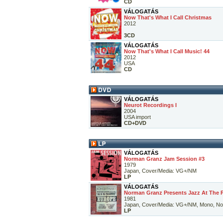
CD
VÁLOGATÁS
Now That's What I Call Christmas
2012
3CD
VÁLOGATÁS
Now That's What I Call Music! 44
2012
USA
CD
VÁLOGATÁS
Neurot Recordings I
2004
USA import
CD+DVD
VÁLOGATÁS
Norman Granz Jam Session #3
1979
Japan, Cover/Media: VG+/NM
LP
VÁLOGATÁS
Norman Granz Presents Jazz At The P
1981
Japan, Cover/Media: VG+/NM, Mono, No
LP