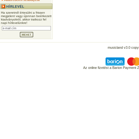
Ha szeretnél értesülni a frissen
megjelent vagy újonnan beérkezett
kiadványokról, akkor iratkozz fel
napi hírlevelünkre!
musicland v3.0 copyr
Az online fizetést a Barion Payment 