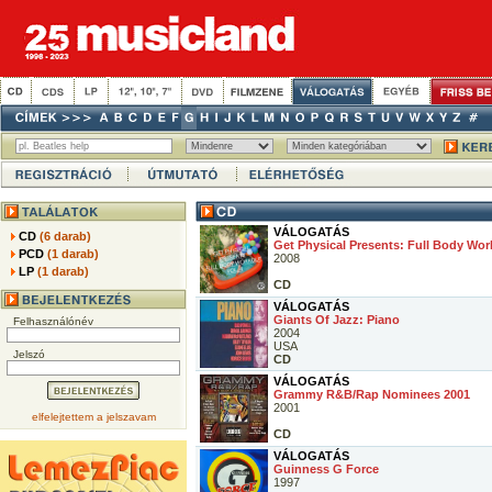
VÁLOGATÁS
CD
(6 darab)
Get Physical Presents: Full Body Wor
PCD
(1 darab)
2008
LP
(1 darab)
CD
VÁLOGATÁS
Giants Of Jazz: Piano
Felhasználónév
2004
USA
Jelszó
CD
VÁLOGATÁS
Grammy R&B/Rap Nominees 2001
2001
elfelejtettem a jelszavam
CD
VÁLOGATÁS
Guinness G Force
1997