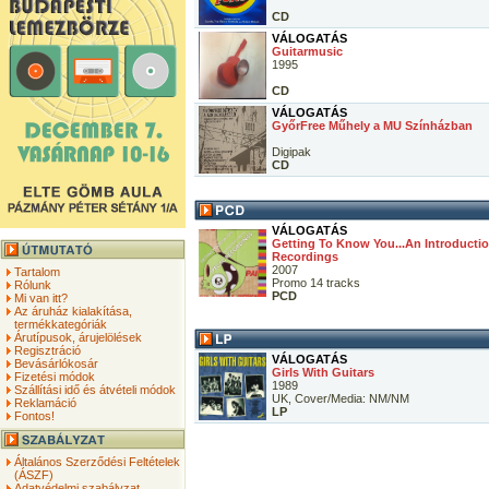
CD
VÁLOGATÁS
Guitarmusic
1995
CD
VÁLOGATÁS
GyőrFree Műhely a MU Színházban
Digipak
CD
VÁLOGATÁS
Getting To Know You...An Introductio
Recordings
2007
Tartalom
Promo 14 tracks
Rólunk
PCD
Mi van itt?
Az áruház kialakítása,
termékkategóriák
Árutípusok, árujelölések
Regisztráció
VÁLOGATÁS
Bevásárlókosár
Girls With Guitars
Fizetési módok
1989
Szállítási idő és átvételi módok
UK, Cover/Media: NM/NM
Reklamáció
LP
Fontos!
Általános Szerződési Feltételek
(ÁSZF)
Adatvédelmi szabályzat