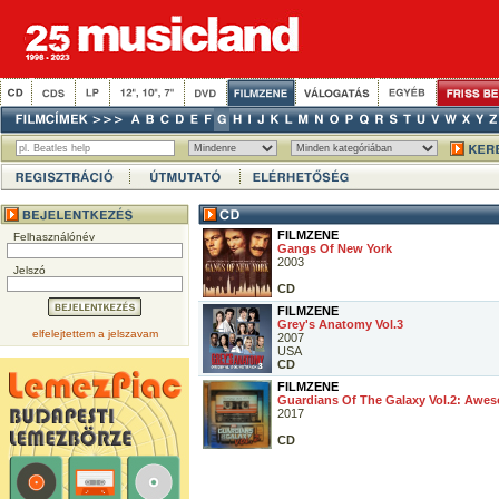
FILMZENE
Felhasználónév
Gangs Of New York
2003
Jelszó
CD
FILMZENE
Grey's Anatomy Vol.3
elfelejtettem a jelszavam
2007
USA
CD
FILMZENE
Guardians Of The Galaxy Vol.2: Awes
2017
CD