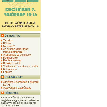
Tartalom
Rólunk
Mi van itt?
Az áruház kialakítása,
termékkategóriák
Árutípusok, árujelölések
Regisztráció
Bevásárlókosár
Fizetési módok
Szállítási idő és átvételi módok
Reklamáció
Fontos!
Általános Szerződési Feltételek
(ÁSZF)
Adatvédelmi szabályzat
Ha szeretnél értesülni a frissen
megjelent vagy újonnan beérkezett
kiadványokról, akkor iratkozz fel
napi hírlevelünkre!