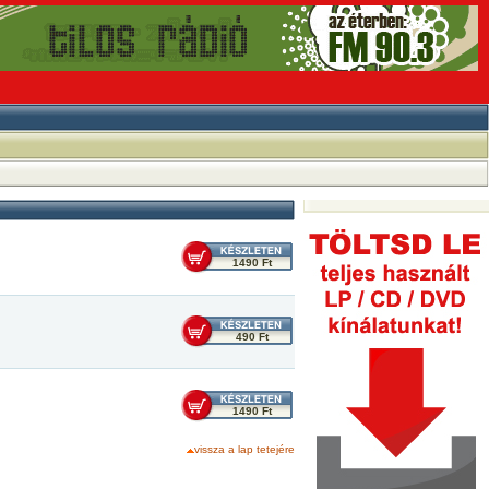
1490 Ft
490 Ft
1490 Ft
vissza a lap tetejére