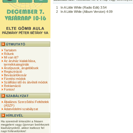
1
In A Little While (Radio Edit) 3:54
2
In A Little While (Album Version) 4:09
Tartalom
Rólunk
Mi van itt?
Az áruház kialakítása,
termékkategóriák
Árutípusok, árujelölések
Regisztráció
Bevásárlókosár
Fizetési módok
Szállítási idő és átvételi módok
Reklamáció
Fontos!
Általános Szerződési Feltételek
(ÁSZF)
Adatvédelmi szabályzat
Ha szeretnél értesülni a frissen
megjelent vagy újonnan beérkezett
kiadványokról, akkor iratkozz fel
napi hírlevelünkre!