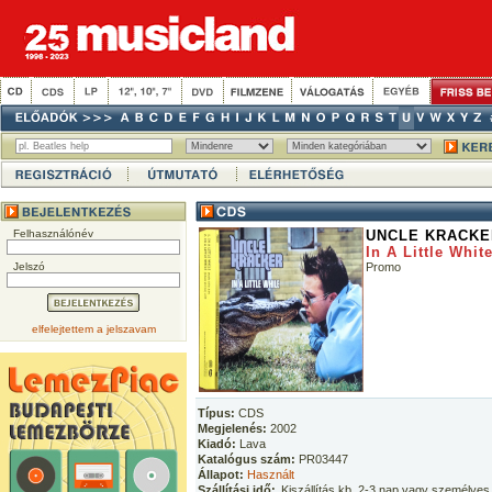
Felhasználónév
UNCLE KRACKE
In A Little Whit
Jelszó
Promo
elfelejtettem a jelszavam
Típus:
CDS
Megjelenés:
2002
Kiadó:
Lava
Katalógus szám:
PR03447
Állapot:
Használt
Szállítási idő:
Kiszállítás kb. 2-3 nap vagy személyes