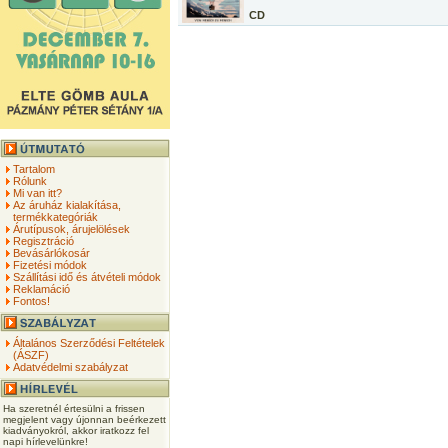
CD
Tartalom
Rólunk
Mi van itt?
Az áruház kialakítása,
termékkategóriák
Árutípusok, árujelölések
Regisztráció
Bevásárlókosár
Fizetési módok
Szállítási idő és átvételi módok
Reklamáció
Fontos!
Általános Szerződési Feltételek
(ÁSZF)
Adatvédelmi szabályzat
Ha szeretnél értesülni a frissen
megjelent vagy újonnan beérkezett
kiadványokról, akkor iratkozz fel
napi hírlevelünkre!