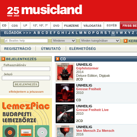
UNHEILIG
Felhasználónév
Gipfelstürmer
2014
Jelszó
Deluxe Edition, Digipak
2CD
UNHEILIG
Grosse Freiheit
elfelejtettem a jelszavam
2010
CD
UNHEILIG
Grosse Freiheit Live
2010
2CD
UNHEILIG
Von Mensch Zu Mensch
2016