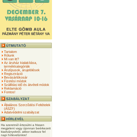
Tartalom
Rólunk
Mi van itt?
Az áruház kialakítása,
termékkategóriák
Árutípusok, árujelölések
Regisztráció
Bevásárlókosár
Fizetési módok
Szállítási idő és átvételi módok
Reklamáció
Fontos!
Általános Szerződési Feltételek
(ÁSZF)
Adatvédelmi szabályzat
Ha szeretnél értesülni a frissen
megjelent vagy újonnan beérkezett
kiadványokról, akkor iratkozz fel
napi hírlevelünkre!