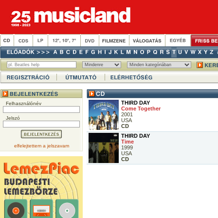
THIRD DAY
Felhasználónév
Come Together
2001
Jelszó
USA
CD
THIRD DAY
Time
elfelejtettem a jelszavam
1999
USA
CD