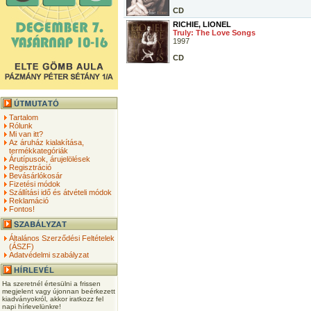
CD
RICHIE, LIONEL
Truly: The Love Songs
1997
CD
Tartalom
Rólunk
Mi van itt?
Az áruház kialakítása,
termékkategóriák
Árutípusok, árujelölések
Regisztráció
Bevásárlókosár
Fizetési módok
Szállítási idő és átvételi módok
Reklamáció
Fontos!
Általános Szerződési Feltételek
(ÁSZF)
Adatvédelmi szabályzat
Ha szeretnél értesülni a frissen
megjelent vagy újonnan beérkezett
kiadványokról, akkor iratkozz fel
napi hírlevelünkre!