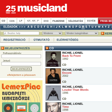
RICHIE, LIONEL
Felhasználónév
Back To Front
1992
Jelszó
CD
RICHIE, LIONEL
Encore
elfelejtettem a jelszavam
2002
CD
RICHIE, LIONEL
Louder Than Words
1996
CD
RICHIE, LIONEL
Time
1998