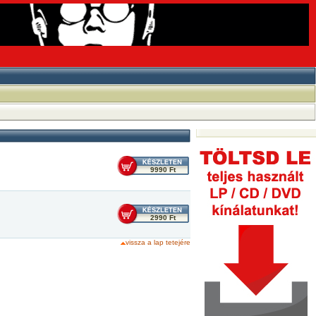
9990 Ft
2990 Ft
vissza a lap tetejére