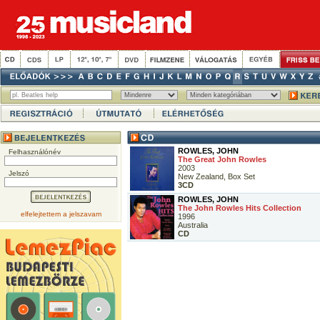
ROWLES, JOHN
Felhasználónév
The Great John Rowles
2003
Jelszó
New Zealand, Box Set
3CD
ROWLES, JOHN
The John Rowles Hits Collection
elfelejtettem a jelszavam
1996
Australia
CD