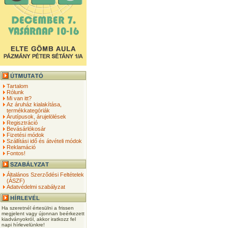
Tartalom
Rólunk
Mi van itt?
Az áruház kialakítása,
termékkategóriák
Árutípusok, árujelölések
Regisztráció
Bevásárlókosár
Fizetési módok
Szállítási idő és átvételi módok
Reklamáció
Fontos!
Általános Szerződési Feltételek
(ÁSZF)
Adatvédelmi szabályzat
Ha szeretnél értesülni a frissen
megjelent vagy újonnan beérkezett
kiadványokról, akkor iratkozz fel
napi hírlevelünkre!