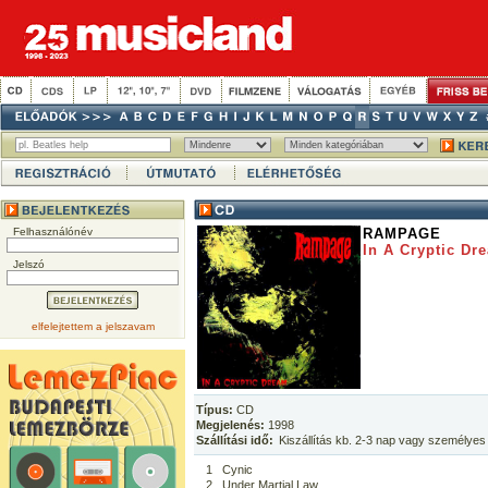
Felhasználónév
RAMPAGE
In A Cryptic Dr
Jelszó
elfelejtettem a jelszavam
Típus:
CD
Megjelenés:
1998
Szállítási idő:
Kiszállítás kb. 2-3 nap vagy személyes
1
Cynic
2
Under Martial Law