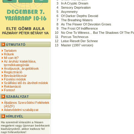
3
In A Cryptic Dream
4
Sensory Deprivation
5
Asymmetry
6
Of Darker Depths Devoid
7
The Breathing Waters
8
As The Flower Of Devotion Grows
9
The Frost Of Indifference
10
No One To Witness... But The Shadows Of The P
11
Porcus Technocus
12
Leise Rieselt Der Schnee
13
Master (1997 version)
Tartalom
Rólunk
Mi van itt?
Az áruház kialakítása,
termékkategóriák
Árutípusok, árujelölések
Regisztráció
Bevásárlókosár
Fizetési módok
Szállítási idő és átvételi módok
Reklamáció
Fontos!
Általános Szerződési Feltételek
(ÁSZF)
Adatvédelmi szabályzat
Ha szeretnél értesülni a frissen
megjelent vagy újonnan beérkezett
kiadványokról, akkor iratkozz fel
napi hírlevelünkre!