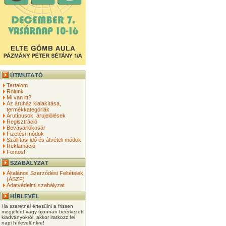
Tartalom
Rólunk
Mi van itt?
Az áruház kialakítása,
termékkategóriák
Árutípusok, árujelölések
Regisztráció
Bevásárlókosár
Fizetési módok
Szállítási idő és átvételi módok
Reklamáció
Fontos!
Általános Szerződési Feltételek
(ÁSZF)
Adatvédelmi szabályzat
Ha szeretnél értesülni a frissen
megjelent vagy újonnan beérkezett
kiadványokról, akkor iratkozz fel
napi hírlevelünkre!