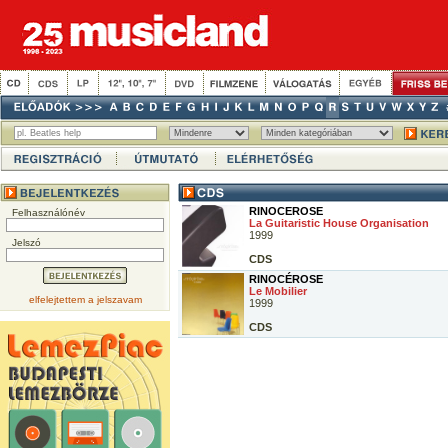
RINOCEROSE
Felhasználónév
La Guitaristic House Organisation
1999
Jelszó
CDS
RINOCÉROSE
Le Mobilier
elfelejtettem a jelszavam
1999
CDS