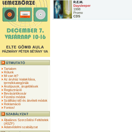
R.E.M.
Daysleeper
1998
Promo
CDS
Tartalom
Rólunk
Mi van itt?
Az áruház kialakítása,
termékkategóriák
Árutípusok, árujelölések
Regisztráció
Bevásárlókosár
Fizetési módok
Szállítási idő és átvételi módok
Reklamáció
Fontos!
Általános Szerződési Feltételek
(ÁSZF)
Adatvédelmi szabályzat