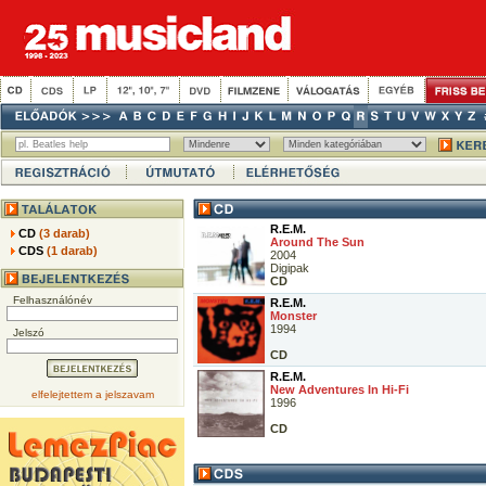
R.E.M.
CD
(3 darab)
Around The Sun
CDS
(1 darab)
2004
Digipak
CD
Felhasználónév
R.E.M.
Monster
1994
Jelszó
CD
R.E.M.
New Adventures In Hi-Fi
elfelejtettem a jelszavam
1996
CD