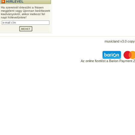
Ha szeretnél értesülni a frissen
megjelent vagy újonnan beérkezett
kiadványokról, akkor iratkozz fel
napi hírlevelünkre!
musicland v3.0 copyr
Az online fizetést a Barion Payment 