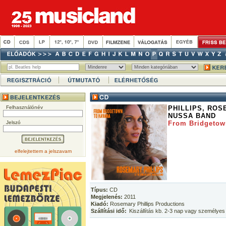
Felhasználónév
PHILLIPS, RO
NUSSA BAND
Jelszó
From Bridgetow
elfelejtettem a jelszavam
Típus:
CD
Megjelenés:
2011
Kiadó:
Rosemary Phillips Productions
Szállítási idő:
Kiszállítás kb. 2-3 nap vagy személyes