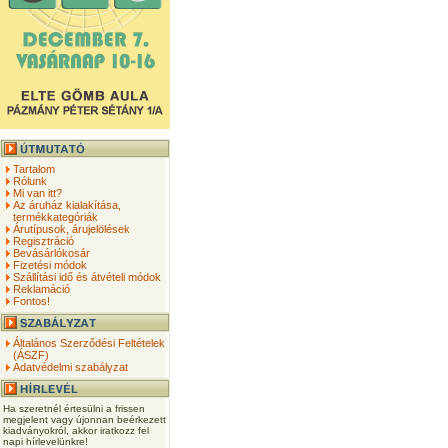
Tartalom
Rólunk
Mi van itt?
Az áruház kialakítása,
termékkategóriák
Árutípusok, árujelölések
Regisztráció
Bevásárlókosár
Fizetési módok
Szállítási idő és átvételi módok
Reklamáció
Fontos!
Általános Szerződési Feltételek
(ÁSZF)
Adatvédelmi szabályzat
Ha szeretnél értesülni a frissen
megjelent vagy újonnan beérkezett
kiadványokról, akkor iratkozz fel
napi hírlevelünkre!