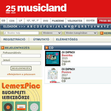
OI DIPNOI
Felhasználónév
Bastrika
2015
Jelszó
Digipak
CD
OI DIPNOI
Pontos
elfelejtettem a jelszavam
2017
Digipak
CD