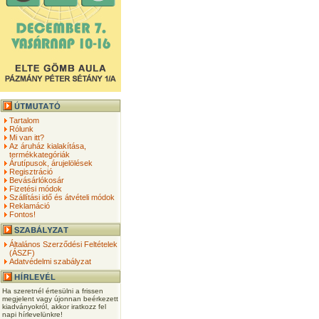
Tartalom
Rólunk
Mi van itt?
Az áruház kialakítása,
termékkategóriák
Árutípusok, árujelölések
Regisztráció
Bevásárlókosár
Fizetési módok
Szállítási idő és átvételi módok
Reklamáció
Fontos!
Általános Szerződési Feltételek
(ÁSZF)
Adatvédelmi szabályzat
Ha szeretnél értesülni a frissen
megjelent vagy újonnan beérkezett
kiadványokról, akkor iratkozz fel
napi hírlevelünkre!