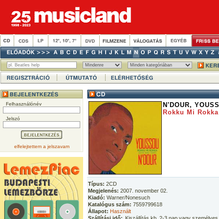
Felhasználónév
N'DOUR, YOUS
Rokku Mi Rokka
Jelszó
elfelejtettem a jelszavam
Típus:
2CD
Megjelenés:
2007. november 02.
Kiadó:
Warner/Nonesuch
Katalógus szám:
7559799618
Állapot:
Használt
Szállítási idő:
Kiszállítás kb. 2-3 nap vagy személyes