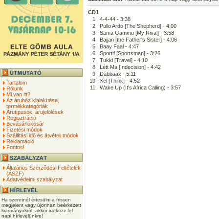
CD1
1
4-4-44 - 3:38
2
Pullo Ardo [The Shepherd] - 4:00
3
Sama Gammu [My Rival] - 3:58
4
Bajjan [the Father's Sister] - 4:06
5
Baay Faal - 4:47
6
Sportif [Sportsman] - 3:26
7
Tukki [Travel] - 4:10
8
Létt Ma [Indecision] - 4:42
9
Dabbaax - 5:11
10
Xel [Think] - 4:52
Tartalom
11
Wake Up (It's Africa Calling) - 3:57
Rólunk
Mi van itt?
Az áruház kialakítása,
termékkategóriák
Árutípusok, árujelölések
Regisztráció
Bevásárlókosár
Fizetési módok
Szállítási idő és átvételi módok
Reklamáció
Fontos!
Általános Szerződési Feltételek
(ÁSZF)
Adatvédelmi szabályzat
Ha szeretnél értesülni a frissen
megjelent vagy újonnan beérkezett
kiadványokról, akkor iratkozz fel
napi hírlevelünkre!