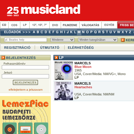
MARCELS
Felhasználónév
Blue Moon
1965
Jelszó
USA, Cover/Media: NM/VG+, Mono
LP
MARCELS
Heartaches
elfelejtettem a jelszavam
USA, Cover/Media: NM/NM
LP