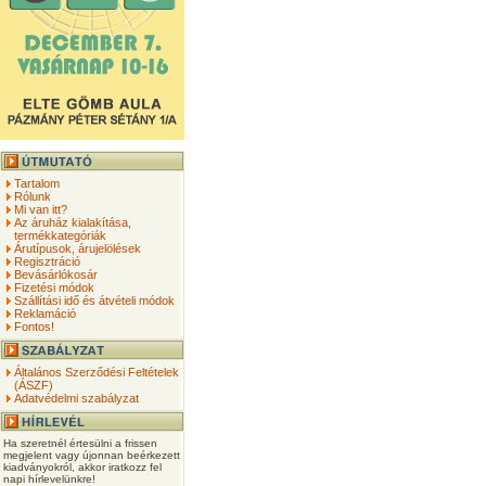
Tartalom
Rólunk
Mi van itt?
Az áruház kialakítása,
termékkategóriák
Árutípusok, árujelölések
Regisztráció
Bevásárlókosár
Fizetési módok
Szállítási idő és átvételi módok
Reklamáció
Fontos!
Általános Szerződési Feltételek
(ÁSZF)
Adatvédelmi szabályzat
Ha szeretnél értesülni a frissen
megjelent vagy újonnan beérkezett
kiadványokról, akkor iratkozz fel
napi hírlevelünkre!