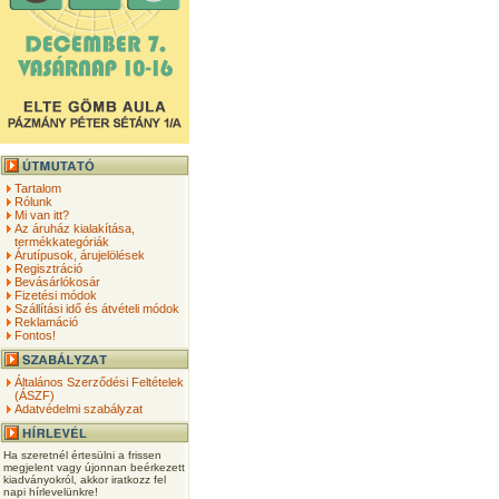
Tartalom
Rólunk
Mi van itt?
Az áruház kialakítása,
termékkategóriák
Árutípusok, árujelölések
Regisztráció
Bevásárlókosár
Fizetési módok
Szállítási idő és átvételi módok
Reklamáció
Fontos!
Általános Szerződési Feltételek
(ÁSZF)
Adatvédelmi szabályzat
Ha szeretnél értesülni a frissen
megjelent vagy újonnan beérkezett
kiadványokról, akkor iratkozz fel
napi hírlevelünkre!