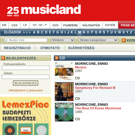
MORRICONE, ENNIO
Felhasználónév
Musica
1997
Jelszó
CD
MORRICONE, ENNIO
Symphony For Richard III
elfelejtettem a jelszavam
1997
CD
MORRICONE, ENNIO
The Best Of Ennio Morricone
1985
CD