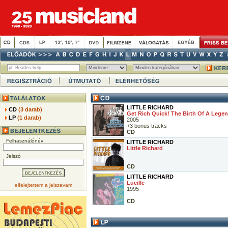
LITTLE RICHARD
CD
(3 darab)
Get Rich Quick! The Birth Of A Lege
LP
(1 darab)
2005
+3 bonus tracks
CD
Felhasználónév
LITTLE RICHARD
Little Richard
Jelszó
CD
LITTLE RICHARD
Lucille
elfelejtettem a jelszavam
1995
CD