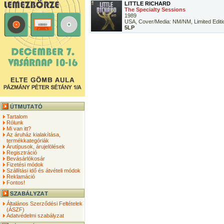
LITTLE RICHARD
The Specialty Sessions
1989
USA, Cover/Media: NM/NM, Limited Editi
5LP
Tartalom
Rólunk
Mi van itt?
Az áruház kialakítása,
termékkategóriák
Árutípusok, árujelölések
Regisztráció
Bevásárlókosár
Fizetési módok
Szállítási idő és átvételi módok
Reklamáció
Fontos!
Általános Szerződési Feltételek
(ÁSZF)
Adatvédelmi szabályzat