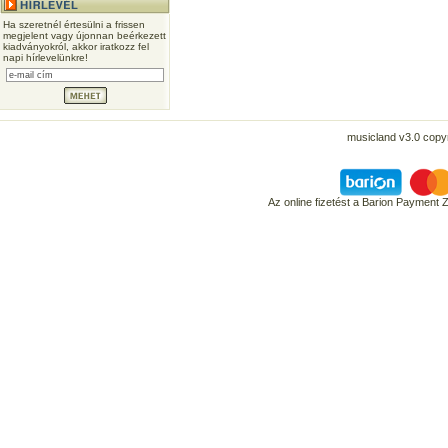
Ha szeretnél értesülni a frissen
megjelent vagy újonnan beérkezett
kiadványokról, akkor iratkozz fel
napi hírlevelünkre!
musicland v3.0 copyr
Az online fizetést a Barion Payment 