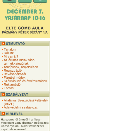
Tartalom
Rólunk
Mi van itt?
Az áruház kialakítása,
termékkategóriák
Árutípusok, árujelölések
Regisztráció
Bevásárlókosár
Fizetési módok
Szállítási idő és átvételi módok
Reklamáció
Fontos!
Általános Szerződési Feltételek
(ÁSZF)
Adatvédelmi szabályzat
Ha szeretnél értesülni a frissen
megjelent vagy újonnan beérkezett
kiadványokról, akkor iratkozz fel
napi hírlevelünkre!