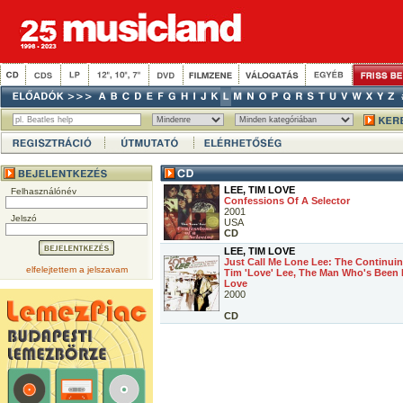
LEE, TIM LOVE
Felhasználónév
Confessions Of A Selector
2001
Jelszó
USA
CD
LEE, TIM LOVE
Just Call Me Lone Lee: The Continui
elfelejtettem a jelszavam
Tim 'Love' Lee, The Man Who's Been 
Love
2000
CD