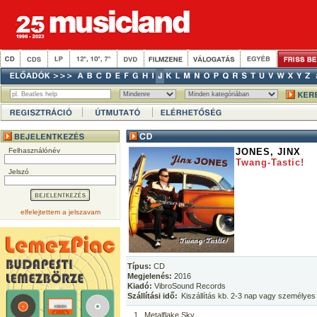
Felhasználónév
JONES, JINX
Twang-Tastic!
Jelszó
elfelejtettem a jelszavam
Típus:
CD
Megjelenés:
2016
Kiadó:
VibroSound Records
Szállítási idő:
Kiszállítás kb. 2-3 nap vagy személyes
1
Metalflake Sky