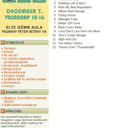
2
Nothing Left to Burn
3
Ruin My Bad Reputation
4
Wham-Bam Boogie
5
Flying Home
6
Midnight Train
7
Better Off Gone
8
Beat Crazy Baby
9
Love Don't Live Here No More
10
Jinx's Guitar Boogie
11
High and Dry
12
Too Many Chicks
13
Theme from "Thunderball"
Tartalom
Rólunk
Mi van itt?
Az áruház kialakítása,
termékkategóriák
Árutípusok, árujelölések
Regisztráció
Bevásárlókosár
Fizetési módok
Szállítási idő és átvételi módok
Reklamáció
Fontos!
Általános Szerződési Feltételek
(ÁSZF)
Adatvédelmi szabályzat
Ha szeretnél értesülni a frissen
megjelent vagy újonnan beérkezett
kiadványokról, akkor iratkozz fel
napi hírlevelünkre!